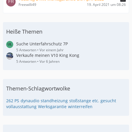
r
Freewilli49
19. April 2021 um 08:26
ä
g
e
Heiße Themen
Suche Unterfahrschutz 7P
5 Antworten
Vor einem Jahr
Verkaufe meinen V10 King Kong
5 Antworten
Vor 6 Jahren
Themen-Schlagwortwolke
262 PS
dynaudio
standheizung
stoßstange etc. gesucht
vollausstattung
Werksgarantie
winterreifen