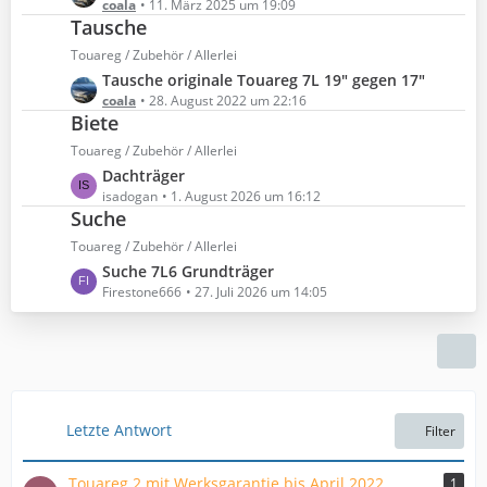
e
coala
11. März 2025 um 19:09
Tausche
t
z
Touareg / Zubehör / Allerlei
t
L
Tausche originale Touareg 7L 19" gegen 17"
e
e
coala
28. August 2022 um 22:16
B
Biete
t
e
z
Touareg / Zubehör / Allerlei
i
t
L
Dachträger
t
e
e
isadogan
1. August 2026 um 16:12
r
B
Suche
t
ä
e
z
g
Touareg / Zubehör / Allerlei
i
t
e
L
Suche 7L6 Grundträger
t
e
e
Firestone666
27. Juli 2026 um 14:05
r
B
t
ä
e
z
g
i
t
e
t
e
r
B
ä
e
Letzte Antwort
Filter
g
i
e
t
Touareg 2 mit Werksgarantie bis April 2022
1