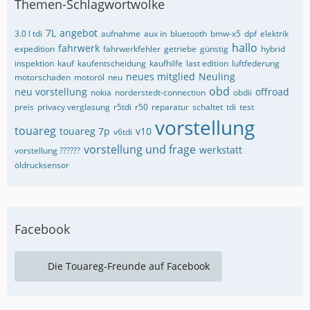
Themen-Schlagwortwolke
7L
angebot
3.0 l tdi
aufnahme
aux in
bluetooth
bmw-x5
dpf
elektrik
hallo
fahrwerk
expedition
fahrwerkfehler
getriebe
günstig
hybrid
inspektion
kauf
kaufentscheidung
kaufhilfe
last edition
luftfederung
neues mitglied
Neuling
motorschaden
motoröl
neu
obd
neu vorstellung
offroad
nokia
norderstedt-connection
obdii
preis
privacy verglasung
r5tdi
r50
reparatur
schaltet
tdi
test
vorstellung
touareg
touareg 7p
v10
v6tdi
vorstellung und frage
werkstatt
vorstellung ??????
öldrucksensor
Facebook
Die Touareg-Freunde auf Facebook