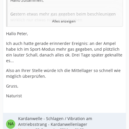
Hallo zusammen,
Gestern etwas mehr gas gegeben beim beschleunigen
wirklich nur etwas nicht über trieben
Alles anzeigen
plötzliches schlagen im Bereich der Mittelarmlehne
Hallo Peter,
Aber nur wenn ich etwas mehr gas gebe beim normal
Ich auch hatte gerade erinnerder Ereignis: an der Ampel
beschleunigen alles ok
habe Ich im Sport-Modus mehr gas gegeben, und plötzlich
ein lauter Schall, danach alles ok. Drei Tage später geknallte
ist es die Kardanwelle und wenn ja was kostet mich der
es...
Spaß
Also an Ihrer Stelle würde Ich die Mittellager so schnell wie
habe den dicken noch keine zwei Monate fällt das unter
möglich überprüfen.
Garantie?
Gruss,
was kostet das bei dem freundlichen
Naturist
Gruß
aus Castrop Rauxel
Peter
Kardanwelle - Schlagen / Vibration am
Antriebsstrang - Kardanwellenlager