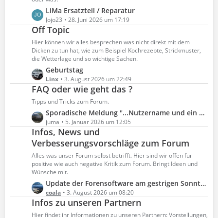
t
e
L
LiMa Ersatzteil / Reparatur
r
B
e
Jojo23
28. Juni 2026 um 17:19
ä
e
Off Topic
t
g
i
z
Hier können wir alles besprechen was nicht direkt mit dem
e
t
t
Dicken zu tun hat, wie zum Beispiel Kochrezepte, Strickmuster,
r
e
die Wetterlage und so wichtige Sachen.
ä
B
L
Geburtstag
g
e
e
Linx
3. August 2026 um 22:49
e
FAQ oder wie geht das ?
i
t
t
z
Tipps und Tricks zum Forum.
r
t
L
Sporadische Meldung "...Nutzername und ein Passwort erforderlich" beim Aufruf des Forums
ä
e
e
juma
5. Januar 2026 um 12:05
g
B
Infos, News und
t
e
e
z
Verbesserungsvorschläge zum Forum
i
t
Alles was unser Forum selbst betrifft. Hier sind wir offen für
t
e
positive wie auch negative Kritik zum Forum. Bringt Ideen und
r
B
Wünsche mit.
ä
e
L
Update der Forensoftware am gestrigen Sonntag, 02.08.2026
g
i
e
coala
3. August 2026 um 08:20
e
t
Infos zu unseren Partnern
t
r
z
Hier findet ihr Informationen zu unseren Partnern: Vorstellungen,