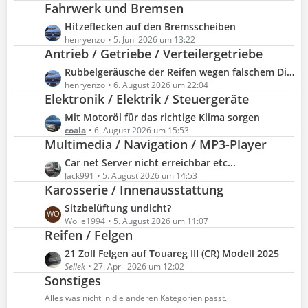
Fahrwerk und Bremsen
t
z
L
Hitzeflecken auf den Bremsscheiben
t
e
henryenzo
5. Juni 2026 um 13:22
e
Antrieb / Getriebe / Verteilergetriebe
t
B
z
L
Rubbelgeräusche der Reifen wegen falschem Differenzial-Öl?
e
t
e
henryenzo
6. August 2026 um 22:04
i
e
Elektronik / Elektrik / Steuergeräte
t
t
B
z
L
Mit Motoröl für das richtige Klima sorgen
r
e
t
e
coala
6. August 2026 um 15:53
ä
i
e
Multimedia / Navigation / MP3-Player
t
g
t
B
z
e
L
Car net Server nicht erreichbar etc...
r
e
t
e
Jack991
5. August 2026 um 14:53
ä
i
e
Karosserie / Innenausstattung
t
g
t
B
z
e
L
Sitzbelüftung undicht?
r
e
t
e
Wolle1994
5. August 2026 um 11:07
ä
i
e
Reifen / Felgen
t
g
t
B
z
e
L
21 Zoll Felgen auf Touareg III (CR) Modell 2025
r
e
t
e
Sellek
27. April 2026 um 12:02
ä
i
e
Sonstiges
t
g
t
B
z
e
Alles was nicht in die anderen Kategorien passt.
r
e