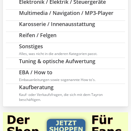
r
Elektronik / Elektrik / Steuergeräte
t
ä
z
g
Multimedia / Navigation / MP3-Player
t
e
e
Karosserie / Innenausstattung
B
e
Reifen / Felgen
i
t
Sonstiges
r
Alles, was nicht in die anderen Kategorien passt.
ä
g
Tuning & optische Aufwertung
e
EBA / How to
Einbauanleitungen sowie sogenannte How to's.
Kaufberatung
Kauf- oder Verkaufsfragen, die sich mit dem Tayron
beschäftigen.