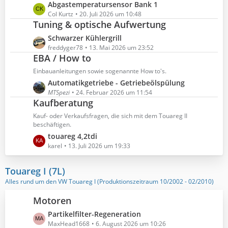
t
ä
L
Abgastemperatursensor Bank 1
i
e
g
e
Col Kurtz
20. Juli 2026 um 10:48
t
B
Tuning & optische Aufwertung
e
t
r
e
z
ä
L
Schwarzer Kühlergrill
i
t
g
e
freddyger78
13. Mai 2026 um 23:52
t
e
EBA / How to
e
t
r
B
z
ä
Einbauanleitungen sowie sogenannte How to's.
e
t
g
L
Automatikgetriebe - Getriebeölspülung
i
e
e
e
MTSpezi
24. Februar 2026 um 11:54
t
B
Kaufberatung
t
r
e
z
ä
Kauf- oder Verkaufsfragen, die sich mit dem Touareg II
i
t
beschäftigen.
g
t
e
L
touareg 4,2tdi
e
r
B
e
karel
13. Juli 2026 um 19:33
ä
e
t
g
i
z
Touareg I (7L)
e
t
t
Alles rund um den VW Touareg I (Produktionszeitraum 10/2002 - 02/2010)
r
e
ä
B
Motoren
g
e
L
Partikelfilter-Regeneration
e
i
e
MaxHead1668
6. August 2026 um 10:26
t