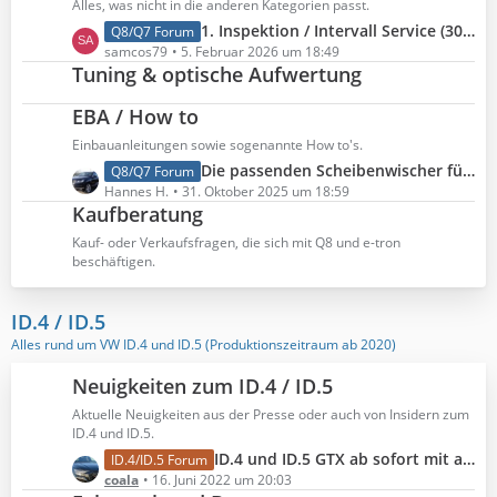
Alles, was nicht in die anderen Kategorien passt.
g
e
t
L
1. Inspektion / Intervall Service (30.000 km) beim RS Q8, die Kosten und wann es soweit war.
Q8/Q7 Forum
e
i
e
e
samcos79
5. Februar 2026 um 18:49
t
B
Tuning & optische Aufwertung
t
r
e
z
ä
i
EBA / How to
t
g
t
e
Einbauanleitungen sowie sogenannte How to's.
e
r
B
L
Die passenden Scheibenwischer für den Q8
Q8/Q7 Forum
ä
e
e
Hannes H.
31. Oktober 2025 um 18:59
g
i
Kaufberatung
t
e
t
z
Kauf- oder Verkaufsfragen, die sich mit Q8 und e-tron
r
t
beschäftigen.
ä
e
g
B
ID.4 / ID.5
e
e
Alles rund um VW ID.4 und ID.5 (Produktionszeitraum ab 2020)
i
t
Neuigkeiten zum ID.4 / ID.5
r
ä
Aktuelle Neuigkeiten aus der Presse oder auch von Insidern zum
ID.4 und ID.5.
g
e
L
ID.4 und ID.5 GTX ab sofort mit aufgewerteter Serienausstattung
ID.4/ID.5 Forum
e
coala
16. Juni 2022 um 20:03