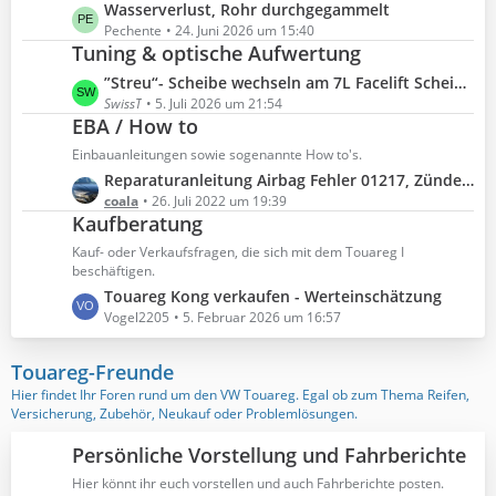
t
ä
L
Wasserverlust, Rohr durchgegammelt
i
e
g
e
Pechente
24. Juni 2026 um 15:40
t
B
Tuning & optische Aufwertung
e
t
r
e
z
ä
L
”Streu“- Scheibe wechseln am 7L Facelift Scheinwerfer
i
t
g
e
SwissT
5. Juli 2026 um 21:54
t
e
EBA / How to
e
t
r
B
z
ä
Einbauanleitungen sowie sogenannte How to's.
e
t
g
L
Reparaturanleitung Airbag Fehler 01217, Zünder Seitenairbag, oberer Grenzwert überschritten
i
e
e
e
coala
26. Juli 2022 um 19:39
t
B
Kaufberatung
t
r
e
z
ä
Kauf- oder Verkaufsfragen, die sich mit dem Touareg I
i
t
beschäftigen.
g
t
e
L
Touareg Kong verkaufen - Werteinschätzung
e
r
B
e
Vogel2205
5. Februar 2026 um 16:57
ä
e
t
g
i
z
Touareg-Freunde
e
t
t
Hier findet Ihr Foren rund um den VW Touareg. Egal ob zum Thema Reifen,
r
e
Versicherung, Zubehör, Neukauf oder Problemlösungen.
ä
B
g
e
Persönliche Vorstellung und Fahrberichte
e
i
Hier könnt ihr euch vorstellen und auch Fahrberichte posten.
t