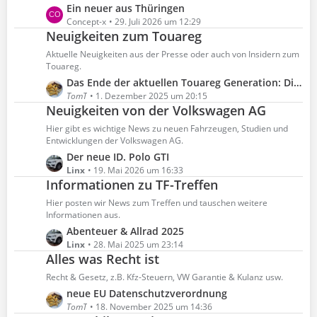
L
Ein neuer aus Thüringen
r
e
Concept-x
29. Juli 2026 um 12:29
ä
Neuigkeiten zum Touareg
t
g
z
Aktuelle Neuigkeiten aus der Presse oder auch von Insidern zum
e
t
Touareg.
e
L
Das Ende der aktuellen Touareg Generation: Die "FINAL EDITION" - bestellbar bis Ende März 2026
B
e
TomT
1. Dezember 2025 um 20:15
e
Neuigkeiten von der Volkswagen AG
t
i
z
Hier gibt es wichtige News zu neuen Fahrzeugen, Studien und
t
t
Entwicklungen der Volkswagen AG.
r
e
L
Der neue ID. Polo GTI
ä
B
e
Linx
19. Mai 2026 um 16:33
g
e
Informationen zu TF-Treffen
t
e
i
z
Hier posten wir News zum Treffen und tauschen weitere
t
t
Informationen aus.
r
e
L
Abenteuer & Allrad 2025
ä
B
e
Linx
28. Mai 2025 um 23:14
g
e
Alles was Recht ist
t
e
i
z
Recht & Gesetz, z.B. Kfz-Steuern, VW Garantie & Kulanz usw.
t
t
L
neue EU Datenschutzverordnung
r
e
e
TomT
18. November 2025 um 14:36
ä
B