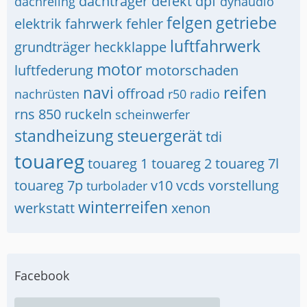
dachträger
defekt
dpf
dachreling
dynaudio
felgen
getriebe
elektrik
fahrwerk
fehler
luftfahrwerk
grundträger
heckklappe
motor
luftfederung
motorschaden
navi
reifen
offroad
nachrüsten
r50
radio
rns 850
ruckeln
scheinwerfer
standheizung
steuergerät
tdi
touareg
touareg 1
touareg 2
touareg 7l
touareg 7p
v10
vcds
vorstellung
turbolader
winterreifen
werkstatt
xenon
Facebook