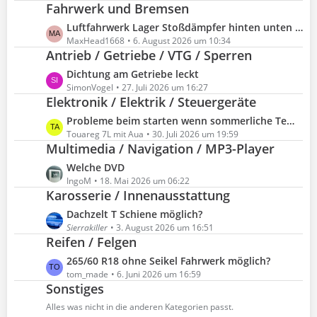
Fahrwerk und Bremsen
t
r
z
L
Luftfahrwerk Lager Stoßdämpfer hinten unten tauschen
ä
t
e
MaxHead1668
6. August 2026 um 10:34
g
e
Antrieb / Getriebe / VTG / Sperren
t
e
B
z
L
Dichtung am Getriebe leckt
e
t
e
SimonVogel
27. Juli 2026 um 16:27
i
e
Elektronik / Elektrik / Steuergeräte
t
t
B
z
L
Probleme beim starten wenn sommerliche Temperaturen
r
e
t
e
Touareg 7L mit Aua
30. Juli 2026 um 19:59
ä
i
e
Multimedia / Navigation / MP3-Player
t
g
t
B
z
e
L
Welche DVD
r
e
t
e
IngoM
18. Mai 2026 um 06:22
ä
i
e
Karosserie / Innenausstattung
t
g
t
B
z
e
L
Dachzelt T Schiene möglich?
r
e
t
e
Sierrakiller
3. August 2026 um 16:51
ä
i
e
Reifen / Felgen
t
g
t
B
z
e
L
265/60 R18 ohne Seikel Fahrwerk möglich?
r
e
t
e
tom_made
6. Juni 2026 um 16:59
ä
i
e
Sonstiges
t
g
t
B
z
e
Alles was nicht in die anderen Kategorien passt.
r
e