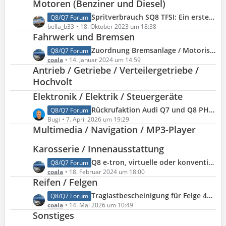
e
Motoren (Benziner und Diesel)
t
i
z
L
Spritverbrauch SQ8 TFSI: Ein erstes Resümee nach 4.400 km
Q8/Q7 Forum
t
t
e
bella_b33
18. Oktober 2023 um 18:38
r
e
Fahrwerk und Bremsen
t
ä
B
z
L
Zuordnung Bremsanlage / Motorisierung: Welche Bremsanlagen gibt es beim Audi Q8 / Q7
Q8/Q7 Forum
g
e
t
e
coala
14. Januar 2024 um 14:59
e
i
e
Antrieb / Getriebe / Verteilergetriebe /
t
t
B
z
Hochvolt
r
e
t
ä
Elektronik / Elektrik / Steuergeräte
i
e
g
t
L
Rückrufaktion Audi Q7 und Q8 PHEV (KBA 15663R, Audi 93QQ)
Q8/Q7 Forum
B
e
r
e
Bugi
7. April 2026 um 19:29
e
ä
Multimedia / Navigation / MP3-Player
t
i
g
z
t
Karosserie / Innenausstattung
e
t
r
e
ä
L
Q8 e-tron, virtuelle oder konventionelle Außenspiegel?
Q8/Q7 Forum
B
g
e
coala
18. Februar 2024 um 18:00
e
Reifen / Felgen
e
t
i
z
L
Traglastbescheinigung für Felge 4M0601025CP
Q8/Q7 Forum
t
t
e
coala
14. Mai 2026 um 10:49
r
e
Sonstiges
t
ä
B
z