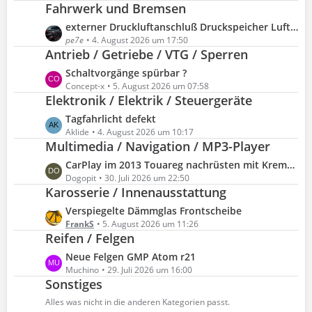
Fahrwerk und Bremsen
t
r
z
L
externer Druckluftanschluß Druckspeicher Luftfahrwerk
ä
t
e
pe7e
4. August 2026 um 17:50
g
e
Antrieb / Getriebe / VTG / Sperren
t
e
B
z
L
Schaltvorgänge spürbar ?
e
t
e
Concept-x
5. August 2026 um 07:58
i
e
Elektronik / Elektrik / Steuergeräte
t
t
B
z
L
Tagfahrlicht defekt
r
e
t
e
Aklide
4. August 2026 um 10:17
ä
i
e
Multimedia / Navigation / MP3-Player
t
g
t
B
z
e
L
CarPlay im 2013 Touareg nachrüsten mit Kremer Sino Modul - OEM Mikrofon / RNS850-B
r
e
t
e
Dogopit
30. Juli 2026 um 22:50
ä
i
e
Karosserie / Innenausstattung
t
g
t
B
z
e
L
Verspiegelte Dämmglas Frontscheibe
r
e
t
e
FrankS
5. August 2026 um 11:26
ä
i
e
Reifen / Felgen
t
g
t
B
z
e
L
Neue Felgen GMP Atom r21
r
e
t
e
Muchino
29. Juli 2026 um 16:00
ä
i
e
Sonstiges
t
g
t
B
z
e
Alles was nicht in die anderen Kategorien passt.
r
e