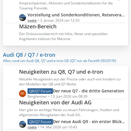
ä
t
Ansprechpartner, Aktionen und Sonderkonditionen für die
g
e
Touareg-Freunde.
e
B
L
Vorstellung und Sonderkonditionen, Reiseveranstalter experience GmbH
e
e
coala
3. Januar 2024 um 12:33
Mäzen-Bereich
i
t
t
z
Der Diskussionsbereich mit Infos, News und speziellen
r
t
Angeboten exklusiv für Mäzene.
ä
e
g
B
Audi Q8 / Q7 / e-tron
e
e
Alles rund um Audi Q8, Q7 und e-tron GE (Q7 nur ab Facelift 09/2019!)
i
t
Neuigkeiten zu Q8, Q7 und e-tron
r
ä
Aktuelle Neuigkeiten aus der Presse oder auch von Insidern zu
den Modellen der Q8 und Q7-Reihe.
g
e
L
Der neue Q7 - die dritte Generation
Q8/Q7 Forum
e
Bergheimer
13. Juni 2026 um 08:39
Neuigkeiten von der Audi AG
t
z
Hier gibt es wichtige News zu neuen Fahrzeugen, Studien und
t
allgemeinen Neuigkeiten der Audi AG.
e
L
Der neue Audi Q9 - ein erster Blick in den Innenraum
Q8/Q7 Forum
B
e
coala
14. Mai 2026 um 10:43