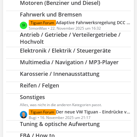
Motoren (Benziner und Diesel)
t
z
Fahrwerk und Bremsen
t
e
L
Adaptive Fahrwerksregelung DCC Pro inkl. Fahrprofilauswahl
Tiguan Forum
B
e
SimonMax
22. November 2025 um 16:32
e
Antrieb / Getriebe / Verteilergetriebe /
t
i
z
Hochvolt
t
t
Elektronik / Elektrik / Steuergeräte
r
e
ä
B
Multimedia / Navigation / MP3-Player
g
e
e
i
Karosserie / Innenausstattung
t
r
Reifen / Felgen
ä
g
Sonstiges
e
Alles, was nicht in die anderen Kategorien passt.
L
Der neue VW Tiguan - Eindrücke von der Weltpremiere
Tiguan Forum
e
Bugi
16. November 2025 um 21:17
Tuning & optische Aufwertung
t
z
EBA / How to
t