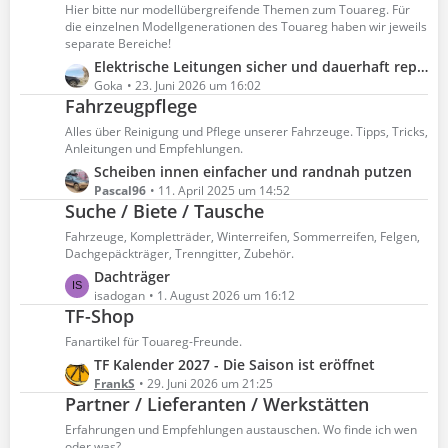
z
Hier bitte nur modellübergreifende Themen zum Touareg. Für
r
t
die einzelnen Modellgenerationen des Touareg haben wir jeweils
ä
e
separate Bereiche!
g
B
L
Elektrische Leitungen sicher und dauerhaft reparieren bzw. erweitern
e
e
e
Goka
23. Juni 2026 um 16:02
Fahrzeugpflege
i
t
t
z
Alles über Reinigung und Pflege unserer Fahrzeuge. Tipps, Tricks,
r
t
Anleitungen und Empfehlungen.
ä
e
L
Scheiben innen einfacher und randnah putzen
g
B
e
Pascal96
11. April 2025 um 14:52
e
e
Suche / Biete / Tausche
t
i
z
Fahrzeuge, Kompletträder, Winterreifen, Sommerreifen, Felgen,
t
t
Dachgepäckträger, Trenngitter, Zubehör.
r
e
L
Dachträger
ä
B
e
isadogan
1. August 2026 um 16:12
g
e
TF-Shop
t
e
i
z
Fanartikel für Touareg-Freunde.
t
t
L
TF Kalender 2027 - Die Saison ist eröffnet
r
e
e
FrankS
29. Juni 2026 um 21:25
ä
B
Partner / Lieferanten / Werkstätten
t
g
e
z
Erfahrungen und Empfehlungen austauschen. Wo finde ich wen
e
i
t
oder was?