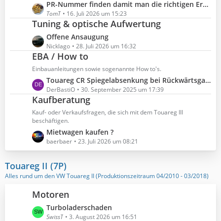
t
ä
L
PR-Nummer finden damit man die richtigen Ersatzteile bestellt
i
e
g
e
TomT
16. Juli 2026 um 15:23
t
B
Tuning & optische Aufwertung
e
t
r
e
z
ä
L
Offene Ansaugung
i
t
g
e
Nicklago
28. Juli 2026 um 16:32
t
e
EBA / How to
e
t
r
B
z
ä
Einbauanleitungen sowie sogenannte How to's.
e
t
g
L
Touareg CR Spiegelabsenkung bei Rückwärtsgang
i
e
e
e
DerBastiO
30. September 2025 um 17:39
t
B
Kaufberatung
t
r
e
z
ä
Kauf- oder Verkaufsfragen, die sich mit dem Touareg III
i
t
beschäftigen.
g
t
e
L
Mietwagen kaufen ?
e
r
B
e
baerbaer
23. Juli 2026 um 08:21
ä
e
t
g
i
z
Touareg II (7P)
e
t
t
Alles rund um den VW Touareg II (Produktionszeitraum 04/2010 - 03/2018)
r
e
ä
B
Motoren
g
e
L
Turboladerschaden
e
i
e
SwissT
3. August 2026 um 16:51
t