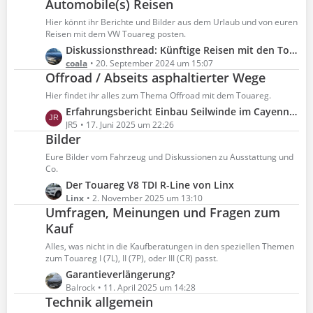
Automobile(s) Reisen
t
g
e
z
Hier könnt ihr Berichte und Bilder aus dem Urlaub und von euren
e
i
t
Reisen mit dem VW Touareg posten.
t
e
L
Diskussionsthread: Künftige Reisen mit den Touareg-Freunden und der experience GmbH
r
B
e
coala
20. September 2024 um 15:07
ä
e
Offroad / Abseits asphaltierter Wege
t
g
i
z
Hier findet ihr alles zum Thema Offroad mit dem Touareg.
e
t
t
L
Erfahrungsbericht Einbau Seilwinde im Cayenne (ist ja quasi ein Touareg :-) )
r
e
e
JR5
17. Juni 2025 um 22:26
ä
B
Bilder
t
g
e
z
Eure Bilder vom Fahrzeug und Diskussionen zu Ausstattung und
e
i
t
Co.
t
e
L
Der Touareg V8 TDI R-Line von Linx
r
B
e
Linx
2. November 2025 um 13:10
ä
e
Umfragen, Meinungen und Fragen zum
t
g
i
z
Kauf
e
t
t
Alles, was nicht in die Kaufberatungen in den speziellen Themen
r
e
zum Touareg I (7L), II (7P), oder III (CR) passt.
ä
B
L
Garantieverlängerung?
g
e
e
Balrock
11. April 2025 um 14:28
e
i
Technik allgemein
t
t