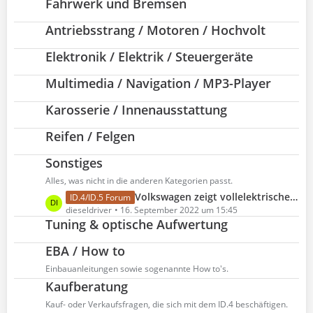
Fahrwerk und Bremsen
t
z
Antriebsstrang / Motoren / Hochvolt
t
e
Elektronik / Elektrik / Steuergeräte
B
e
Multimedia / Navigation / MP3-Player
i
t
Karosserie / Innenausstattung
r
ä
Reifen / Felgen
g
e
Sonstiges
Alles, was nicht in die anderen Kategorien passt.
L
Volkswagen zeigt vollelektrische Offroad-Studie ID. XTREME
ID.4/ID.5 Forum
e
dieseldriver
16. September 2022 um 15:45
Tuning & optische Aufwertung
t
z
EBA / How to
t
e
Einbauanleitungen sowie sogenannte How to's.
B
Kaufberatung
e
Kauf- oder Verkaufsfragen, die sich mit dem ID.4 beschäftigen.
i