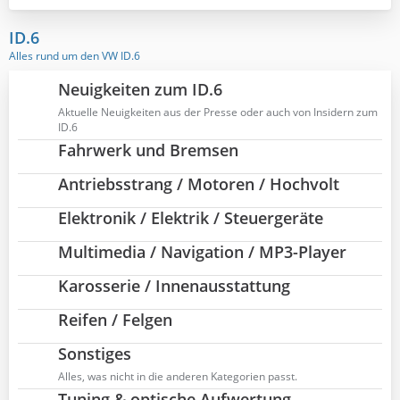
t
r
ID.6
ä
Alles rund um den VW ID.6
g
e
Neuigkeiten zum ID.6
Aktuelle Neuigkeiten aus der Presse oder auch von Insidern zum
ID.6
Fahrwerk und Bremsen
Antriebsstrang / Motoren / Hochvolt
Elektronik / Elektrik / Steuergeräte
Multimedia / Navigation / MP3-Player
Karosserie / Innenausstattung
Reifen / Felgen
Sonstiges
Alles, was nicht in die anderen Kategorien passt.
Tuning & optische Aufwertung