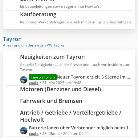
e
Einbauanleitungen sowie sogenannte How to's.
B
Kaufberatung
e
Kauf- oder Verkaufsfragen, die sich mit dem Tiguan beschäftigen.
i
t
r
Tayron
ä
Alles rund um den neuen VW Tayron
g
e
Neuigkeiten zum Tayron
Aktuelle Neuigkeiten aus der Presse oder auch von Insidern zum
Tayron.
L
Neuer Tayron erzielt 5 Sterne im Euro NCAP
Tayron Forum
e
coala
21. Mai 2025 um 19:48
Motoren (Benziner und Diesel)
t
z
Fahrwerk und Bremsen
t
e
Antrieb / Getriebe / Verteilergetriebe /
B
Hochvolt
e
i
L
Batterie laden über Verbrenner möglich beim 1.5 eHybrid?
t
e
coala
23. Oktober 2024 um 09:24