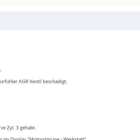
.
rfühler AGR Ventil beschädigt.
ze Zyl. 3 gehabt.
er im Display "Motorstörung - Werkstatt"