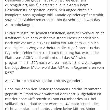
deaktiviert. Die große Inspektion wurde ebenfalls
durchgeführt, alle Öle ersetzt, alle Injektoren beim
Boschdienst überprüfen lassen, neu abgedichtet, die
komplette Ansauganlage inkl. Kanäle Zylinderkopf gestrahlt
sowie alle Glühkerzen ersetzt - bin da sehr eigen was das
Auto anbelangt ;).
Leider musste ich schnell feststellen, dass der Verbrauch an
Kraftstoff in keinem Verhältnis steht! Dieser pendelt sich
nach wie vor um die 12,5L/100km ein. Mit dem 7L bin ich
den täglichen Weg zur Arbeit um die 9L gefahren. Da das
Fzg. keine Fehler setzt, und auch Leistung hat, wurde die
Platte vom AGR-Ventil entfernt und das AGR wieder
programmiert - SCR nach wie vor inaktiv! Lt. div. Aussagen
benötigt dieser Motor wohl das AGR zum Regenerieren vom
DPF!?
Am Verbrauch hat sich jedoch nichts geändert.
Habe mir dann den Tester genommen und div. Parameter
geprüft im Stand sowie während der Fahrt. Aufgefallen ist
mir der hohe Differenzdruck von 800 mbar des DPF bei
Volllast, im Leerlauf Motor warm bei 42 mbar. Da ich dies
nicht ganz glauben konnte, zudem keine MIL an, Motor