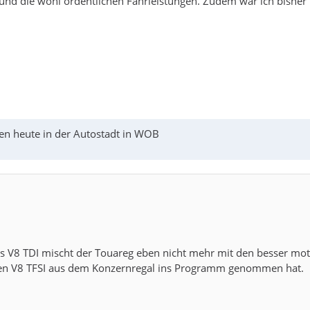
 und die wohl ordentlichen Fahrleistungen. Zudem war ich bisher
en heute in der Autostadt in WOB
des V8 TDI mischt der Touareg eben nicht mehr mit den besser m
en V8 TFSI aus dem Konzernregal ins Programm genommen hat.