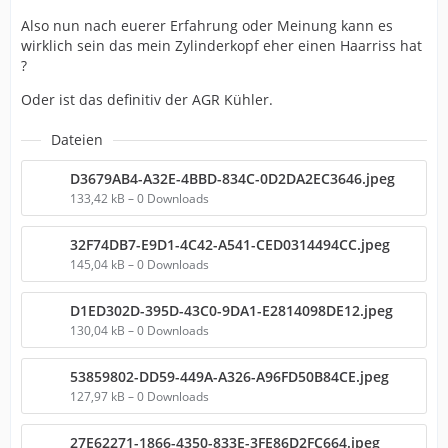
Also nun nach euerer Erfahrung oder Meinung kann es
wirklich sein das mein Zylinderkopf eher einen Haarriss hat
?
Oder ist das definitiv der AGR Kühler.
Dateien
D3679AB4-A32E-4BBD-834C-0D2DA2EC3646.jpeg
133,42 kB – 0 Downloads
32F74DB7-E9D1-4C42-A541-CED0314494CC.jpeg
145,04 kB – 0 Downloads
D1ED302D-395D-43C0-9DA1-E2814098DE12.jpeg
130,04 kB – 0 Downloads
53859802-DD59-449A-A326-A96FD50B84CE.jpeg
127,97 kB – 0 Downloads
27E62271-1866-4350-833E-3FE86D2FC664.jpeg