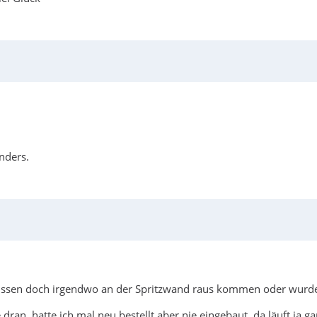
nders.
müssen doch irgendwo an der Spritzwand raus kommen oder wurd
an, hatte ich mal neu bestellt aber nie eingebaut, da läuft ja g