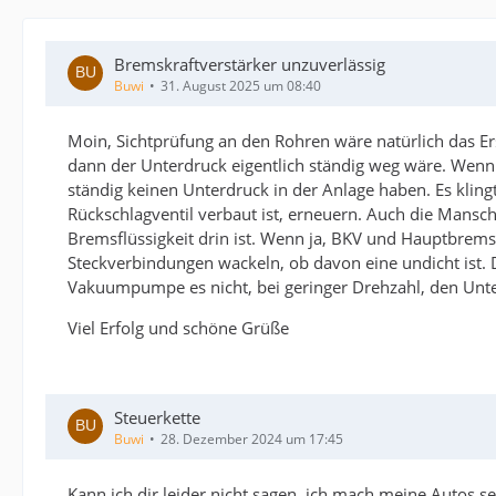
Bremskraftverstärker unzuverlässig
Buwi
31. August 2025 um 08:40
Moin, Sichtprüfung an den Rohren wäre natürlich das Ers
dann der Unterdruck eigentlich ständig weg wäre. Wenn 
ständig keinen Unterdruck in der Anlage haben. Es kling
Rückschlagventil verbaut ist, erneuern. Auch die Mansch
Bremsflüssigkeit drin ist. Wenn ja, BKV und Hauptbrems
Steckverbindungen wackeln, ob davon eine undicht ist. D
Vakuumpumpe es nicht, bei geringer Drehzahl, den Unter
Viel Erfolg und schöne Grüße
Steuerkette
Buwi
28. Dezember 2024 um 17:45
Kann ich dir leider nicht sagen, ich mach meine Autos se