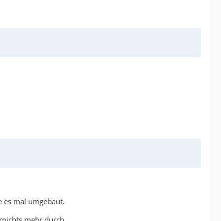
e es mal umgebaut.
arnichts mehr durch.