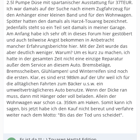
2.5l Pumpe Düse mit spartanischer Ausstattung für 37TEUR.
Ich war damals auf der Suche nach einem Zugfahrzeug für
den Anhänger einer kleinen Band und für den Wohnwagen.
Spötter hatten den damals als Harz4-Touareg bezeichnet.
Jedenfalls steht so ein Teil seit damals in meiner Garage.
Am Anfang habe ich sehr oft in dieses Forum hier gestöbert
und auch teilweise Angst bekommen in Anbetracht
mancher Erfahrungsberichte hier. Mit der Zeit wurde das
aber deutlich weniger. Warum? Um es kurz zu machen, ich
hatte in der gesamten Zeit nicht eine einzige Reparatur
außer dem Service an diesem Auto. Bremsbeläge,
Bremsscheiben, Glühlampen! und Winterreifen sind noch
die ersten. Klar, es sind erst 98tkm auf der Uhr weil ich für
die alltäglichen Fahrten zum Bäcker u.s.w. ein
umweltverträglicheres Auto benutze. Wenn der Dicke ran
muss, dann mit Hänger oder voll beladen. Allein der
Wohnwagen war schon ca. 35tkm am Haken. Somit kann ich
sagen, bis jetzt habe ich den Kauf nicht bereut und verfahre
weiter nach dem Motto: "Bis das der Tod uns scheidet".
Er ist da !!! :-) Touareg Hartz4 Edition