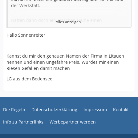
der Werkstatt.
Hatten dann doch ein bisschen Mühe einen
Alles anzeigen
gemeinsamen Termin zu finden.
Hallo Sonnenreiter
Nun läuft wieder alles so wie es soll.
Kannst du mir den genauen Namen der Firma in Litauen
Hier einmal in Stichpunkten aufgelistet wie der Ablauf
nennen und einen ungefähre Preis. Würdes mir einen
war.
Riesen Gefallen damit machen
Fehlerprotokoll könnt Ihr ja weiter oben einsehen.
LG aus dem Bodensee
6.12.2023 Einsenden der Kamera (7P6 907 217 A) zu
ECU-Repair in Litauen
Die Regeln
Datenschutzerklärung
Impressum
Kontakt
Hatte schon ein mulmiges Gefühl da Vorkasse über
PayPal.
Info zu Partnerlinks
Werbepartner werden
Nach ein bisschen hin und her, Weihnachten und