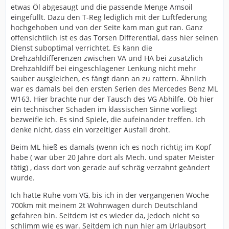
etwas Öl abgesaugt und die passende Menge Amsoil
eingefüllt. Dazu den T-Reg lediglich mit der Luftfederung
hochgehoben und von der Seite kam man gut ran. Ganz
offensichtlich ist es das Torsen Differential, dass hier seinen
Dienst suboptimal verrichtet. Es kann die
Drehzahldifferenzen zwischen VA und HA bei zusätzlich
Drehzahldiff bei eingeschlagener Lenkung nicht mehr
sauber ausgleichen, es fängt dann an zu rattern. Ähnlich
war es damals bei den ersten Serien des Mercedes Benz ML
W163. Hier brachte nur der Tausch des VG Abhilfe. Ob hier
ein technischer Schaden im klassischen Sinne vorliegt
bezweifle ich. Es sind Spiele, die aufeinander treffen. Ich
denke nicht, dass ein vorzeitiger Ausfall droht.
Beim ML hieß es damals (wenn ich es noch richtig im Kopf
habe ( war über 20 Jahre dort als Mech. und später Meister
tätig) , dass dort von gerade auf schräg verzahnt geändert
wurde.
Ich hatte Ruhe vom VG, bis ich in der vergangenen Woche
700km mit meinem 2t Wohnwagen durch Deutschland
gefahren bin. Seitdem ist es wieder da, jedoch nicht so
schlimm wie es war. Seitdem ich nun hier am Urlaubsort