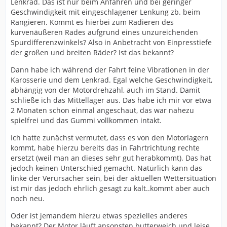
Lenkrad. Das ist nur beim Anfahren und bei geringer
Geschwindigkeit mit eingeschlagener Lenkung zb. beim
Rangieren. Kommt es hierbei zum Radieren des
kurvenäußeren Rades aufgrund eines unzureichenden
Spurdifferenzwinkels? Also in Anbetracht von Einpresstiefe
der großen und breiten Räder? Ist das bekannt?
Dann habe ich während der Fahrt feine Vibrationen in der
Karosserie und dem Lenkrad. Egal welche Geschwindigkeit,
abhängig von der Motordrehzahl, auch im Stand. Damit
schließe ich das Mittellager aus. Das habe ich mir vor etwa
2 Monaten schon einmal angeschaut, das war nahezu
spielfrei und das Gummi vollkommen intakt.
Ich hatte zunächst vermutet, dass es von den Motorlagern
kommt, habe hierzu bereits das in Fahrtrichtung rechte
ersetzt (weil man an dieses sehr gut herabkommt). Das hat
jedoch keinen Unterschied gemacht. Natürlich kann das
linke der Verursacher sein, bei der aktuellen Wettersituation
ist mir das jedoch ehrlich gesagt zu kalt..kommt aber auch
noch neu.
Oder ist jemandem hierzu etwas spezielles anderes
bekannt? Der Motor läuft ansonsten butterweich und leise.