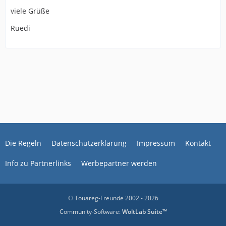
viele Grüße
Ruedi
Die Regeln
Datenschutzerklärung
Impressum
Kontakt
Info zu Partnerlinks
Werbepartner werden
© Touareg-Freunde 2002 - 2026
Community-Software:
WoltLab Suite™