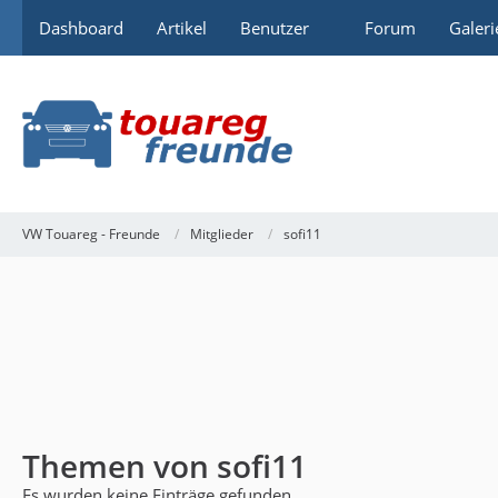
Dashboard
Artikel
Benutzer
Forum
Galeri
VW Touareg - Freunde
Mitglieder
sofi11
Themen von sofi11
Es wurden keine Einträge gefunden.