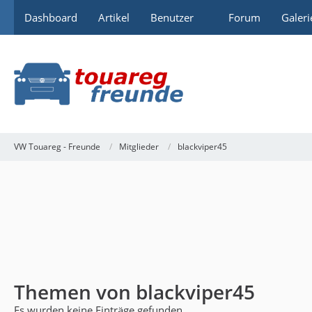
Dashboard
Artikel
Benutzer
Forum
Galeri
VW Touareg - Freunde
Mitglieder
blackviper45
Themen von blackviper45
Es wurden keine Einträge gefunden.