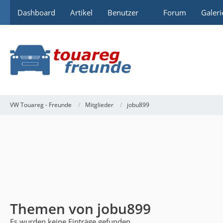
Dashboard
Artikel
Benutzer
Forum
Galeri
VW Touareg - Freunde
Mitglieder
jobu899
Themen von jobu899
Es wurden keine Einträge gefunden.