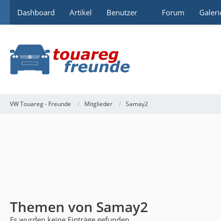
Dashboard
Artikel
Benutzer
Forum
Galeri
VW Touareg - Freunde
Mitglieder
Samay2
Themen von Samay2
Es wurden keine Einträge gefunden.