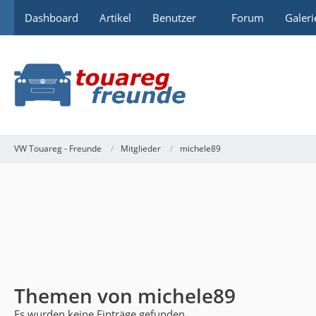
Dashboard
Artikel
Benutzer
Forum
Galeri
VW Touareg - Freunde
Mitglieder
michele89
Themen von michele89
Es wurden keine Einträge gefunden.