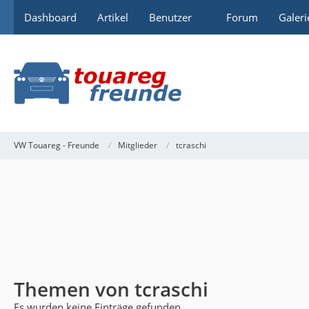
Dashboard
Artikel
Benutzer
Forum
Galeri
VW Touareg - Freunde
Mitglieder
tcraschi
Themen von tcraschi
Es wurden keine Einträge gefunden.