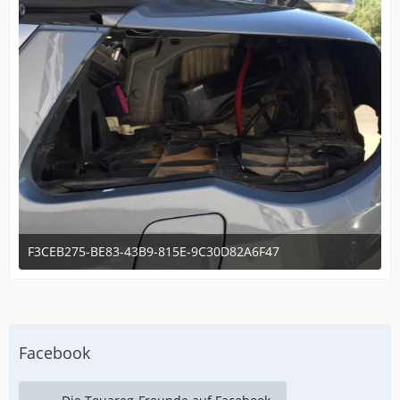
F3CEB275-BE83-43B9-815E-9C30D82A6F47
30. Mai 2020 um 23:34
Facebook