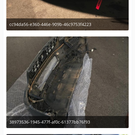
cc94da56-e360-446e-909b-46c9753f4223
30. Mai 2020 um 23:34
38973536-1945-477f-af0c-61377bb76f93
30. Mai 2020 um 23:34