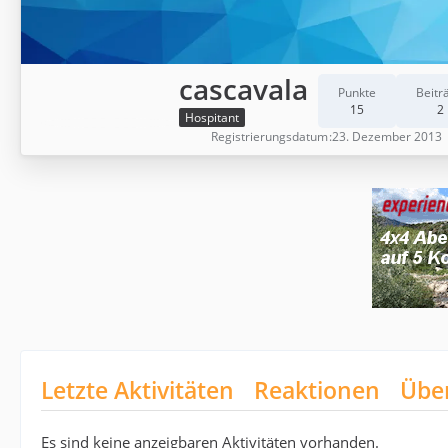
cascavala
Punkte
Beitr
15
2
Hospitant
Registrierungsdatum
23. Dezember 2013
Letzte Aktivitäten
Reaktionen
Übe
Es sind keine anzeigbaren Aktivitäten vorhanden.