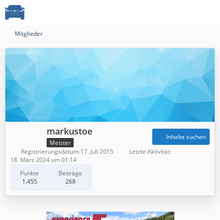
Mitglieder
markustoe
Inhalte suchen
Meister
Registrierungsdatum
17. Juli 2015
Letzte Aktivität
18. März 2024 um 01:14
Punkte
Beiträge
1.455
268