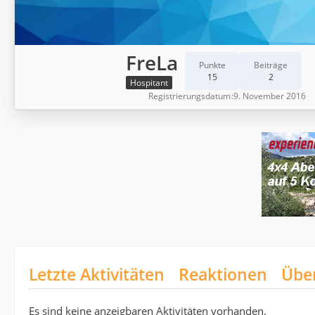
FreLa
Punkte
Beiträge
15
2
Hospitant
Registrierungsdatum
9. November 2016
Letzte Aktivitäten
Reaktionen
Übe
Es sind keine anzeigbaren Aktivitäten vorhanden.