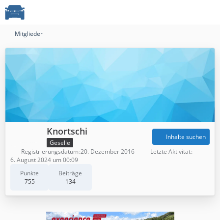
Mitglieder
Knortschi
Inhalte suchen
Geselle
Registrierungsdatum
20. Dezember 2016
Letzte Aktivität
6. August 2024 um 00:09
Punkte
Beiträge
755
134