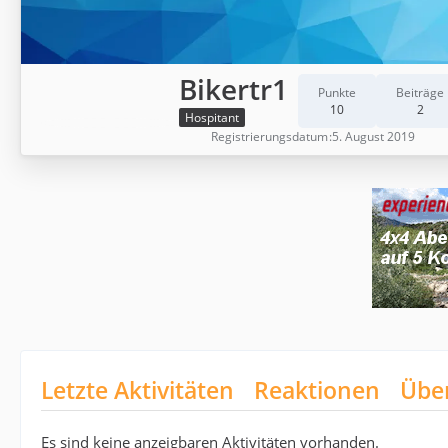
Bikertr1
Punkte
Beiträge
10
2
Hospitant
Registrierungsdatum
5. August 2019
Letzte Aktivitäten
Reaktionen
Übe
Es sind keine anzeigbaren Aktivitäten vorhanden.