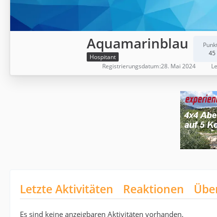
Aquamarinblau
Punk
45
Hospitant
Registrierungsdatum
28. Mai 2024
Le
Letzte Aktivitäten
Reaktionen
Übe
Es sind keine anzeigbaren Aktivitäten vorhanden.