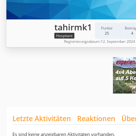
tahirmk1
Punkte
Beiträ
25
4
Hospitant
Registrierungsdatum
12. September 2024
Letzte Aktivitäten
Reaktionen
Übe
Es sind keine anzeigbaren Aktivitäten vorhanden.