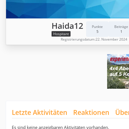
Haida12
Punkte
Beiträge
5
1
Hospitant
Registrierungsdatum
22. November 2024
Letzte Aktivitäten
Reaktionen
Übe
Es sind keine anzeigbaren Aktivitäten vorhanden.