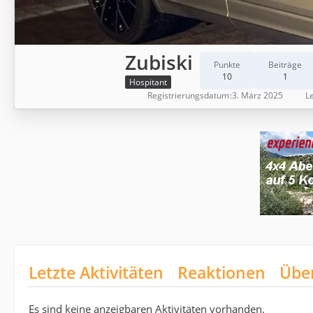
Zubiski
Punkte
Beiträge
10
1
Hospitant
Registrierungsdatum
3. März 2025
Le
Letzte Aktivitäten
Reaktionen
Übe
Es sind keine anzeigbaren Aktivitäten vorhanden.