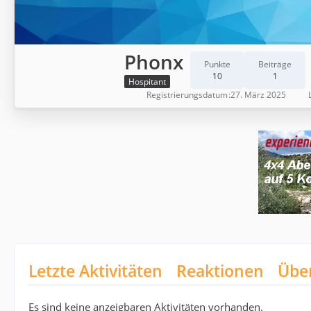
Phonx
Punkte
Beiträge
10
1
Hospitant
Registrierungsdatum
27. März 2025
Letzte Aktivitäten
Reaktionen
Übe
Es sind keine anzeigbaren Aktivitäten vorhanden.