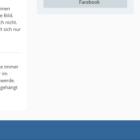
Facebook
einen
e Bild.
ch nicht.
t sich nur
cke immer
r im
 werde.
ngehängt