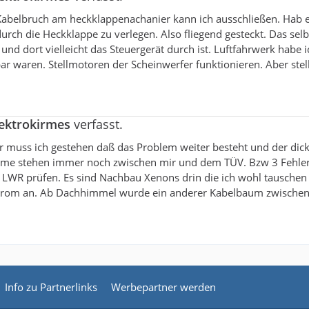
 Kabelbruch am heckklappenachanier kann ich ausschließen. Hab 
ch die Heckklappe zu verlegen. Also fliegend gesteckt. Das selb
nd dort vielleicht das Steuergerät durch ist. Luftfahrwerk habe i
ar waren. Stellmotoren der Scheinwerfer funktionieren. Aber stell
lektrokirmes
verfasst.
der muss ich gestehen daß das Problem weiter besteht und der di
leme stehen immer noch zwischen mir und dem TÜV. Bzw 3 Fehle
WR prüfen. Es sind Nachbau Xenons drin die ich wohl tauschen
Strom an. Ab Dachhimmel wurde ein anderer Kabelbaum zwische
Info zu Partnerlinks
Werbepartner werden