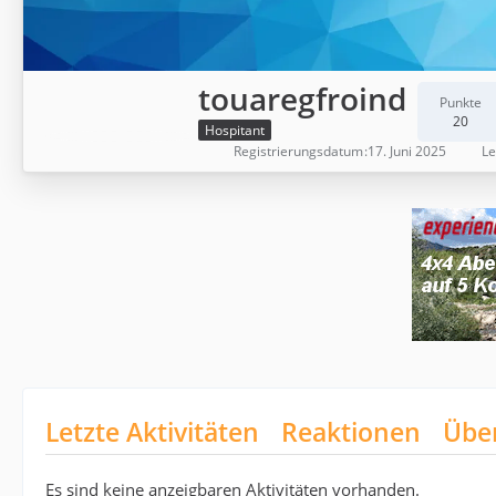
touaregfroind
Punkte
20
Hospitant
Registrierungsdatum
17. Juni 2025
Le
Letzte Aktivitäten
Reaktionen
Übe
Es sind keine anzeigbaren Aktivitäten vorhanden.