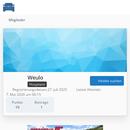
Mitglieder
Weulo
Inhalte suchen
Hospitant
Registrierungsdatum
27. Juli 2025
Letzte Aktivität
7. Mai 2026 um 06:15
Punkte
Beiträge
10
1