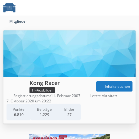
Mitglieder
Kong Racer
Inhalte suchen
TF-Ausbilder
Registrierungsdatum
11. Februar 2007
Letzte Aktivität
7. Oktober 2020 um 20:22
Punkte
Beiträge
Bilder
6.810
1.229
27