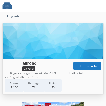
Mitglieder
allroad
Inhalte suchen
Geselle
Registrierungsdatum
24. Mai 2009
Letzte Aktivität
22. August 2020 um 15:55
Punkte
Beiträge
Bilder
1.190
76
40