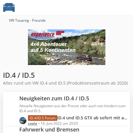
VW Touareg - Freunde
ID.4 / ID.5
Alles rund um VW ID.4 und ID.5 (Produktionszeitraum ab 2020)
Neuigkeiten zum ID.4 / ID.5
Aktuelle Neuigkeiten aus der Presse oder auch von Insidern zum
ID.4 und ID.5.
L
ID.4 und ID.5 GTX ab sofort mit aufgewerteter Serienausstattung
ID.4/ID.5 Forum
e
coala
16. Juni 2022 um 20:03
Fahrwerk und Bremsen
t