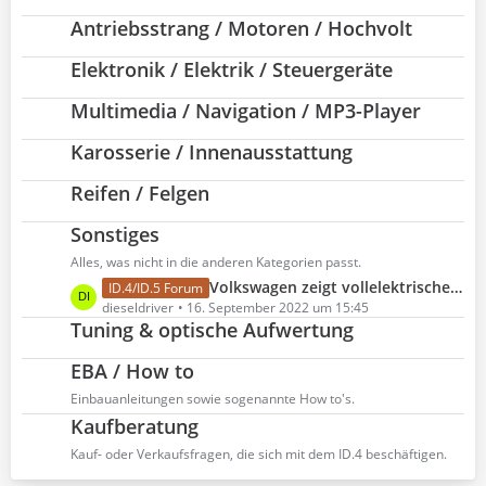
z
Antriebsstrang / Motoren / Hochvolt
t
e
Elektronik / Elektrik / Steuergeräte
B
e
Multimedia / Navigation / MP3-Player
i
t
Karosserie / Innenausstattung
r
ä
Reifen / Felgen
g
e
Sonstiges
Alles, was nicht in die anderen Kategorien passt.
L
Volkswagen zeigt vollelektrische Offroad-Studie ID. XTREME
ID.4/ID.5 Forum
e
dieseldriver
16. September 2022 um 15:45
Tuning & optische Aufwertung
t
z
EBA / How to
t
e
Einbauanleitungen sowie sogenannte How to's.
B
Kaufberatung
e
Kauf- oder Verkaufsfragen, die sich mit dem ID.4 beschäftigen.
i
t