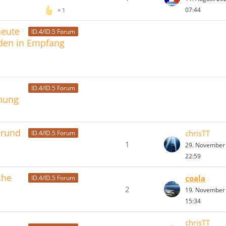
07:44
1
heute
ID.4/ID.5 Forum
sden in Empfang
ID.4/ID.5 Forum
nnung
 rund
chrisTT
ID.4/ID.5 Forum
1
29. November
22:59
che
coala
ID.4/ID.5 Forum
2
19. November
15:34
chrisTT