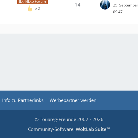
ID.4/ID.5 Forum
14
25. Septembe
2
09:47
Info zu Partnerlinks
Werbepartner werden
© Touareg-Freunde 2002 - 2026
Community-Software:
WoltLab Suite™