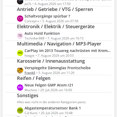
t
e
pe7e
4. August 2026 um 17:50
e
Antrieb / Getriebe / VTG / Sperren
t
B
z
L
Schaltvorgänge spürbar ?
e
t
e
Concept-x
5. August 2026 um 07:58
i
e
Elektronik / Elektrik / Steuergeräte
t
t
B
z
L
Auto Hold Funktion
r
e
t
e
Techniker888
7. August 2026 um 16:15
ä
i
e
Multimedia / Navigation / MP3-Player
t
g
t
B
z
e
L
CarPlay im 2013 Touareg nachrüsten mit Kremer Sino Modul - OEM Mikrofon / RNS850-B
r
e
t
e
hoagie
7. August 2026 um 20:53
ä
i
e
Karosserie / Innenausstattung
t
g
t
B
z
e
L
Verspiegelte Dämmglas Frontscheibe
r
e
t
e
FrankS
5. August 2026 um 11:26
ä
i
e
Reifen / Felgen
t
g
t
B
z
e
L
Neue Felgen GMP Atom r21
r
e
t
e
Muchino
29. Juli 2026 um 16:00
ä
i
e
Sonstiges
t
g
t
B
z
e
Alles was nicht in die anderen Kategorien passt.
r
e
t
ä
L
Abgastemperatursensor Bank 1
i
e
g
e
Col Kurtz
20. Juli 2026 um 10:48
t
B