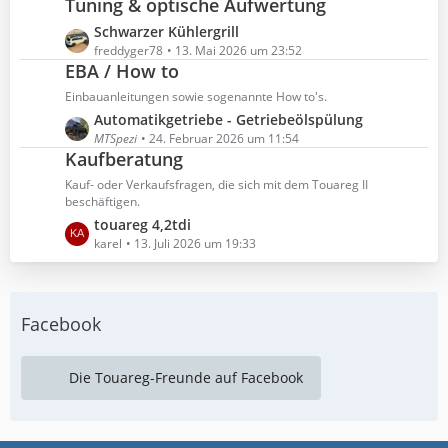
Tuning & optische Aufwertung
e
t
r
e
z
ä
L
Schwarzer Kühlergrill
i
t
g
e
freddyger78
13. Mai 2026 um 23:52
t
e
EBA / How to
e
t
r
B
z
ä
Einbauanleitungen sowie sogenannte How to's.
e
t
g
L
Automatikgetriebe - Getriebeölspülung
i
e
e
e
MTSpezi
24. Februar 2026 um 11:54
t
B
Kaufberatung
t
r
e
z
ä
Kauf- oder Verkaufsfragen, die sich mit dem Touareg II
i
t
beschäftigen.
g
t
e
L
touareg 4,2tdi
e
r
B
e
karel
13. Juli 2026 um 19:33
ä
e
t
g
i
z
e
t
t
r
Facebook
e
ä
B
g
e
Die Touareg-Freunde auf Facebook
e
i
t
r
ä