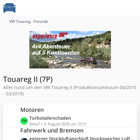
VW Touareg - Freunde
Touareg II (7P)
Alles rund um den VW Touareg II (Produktionszeitraum 04/2010
- 03/2018)
Motoren
L
Turboladerschaden
e
SwissT
3. August 2026 um 16:51
Fahrwerk und Bremsen
t
z
L
externer Druckluftanschluß Druckspeicher Luftfahrwerk