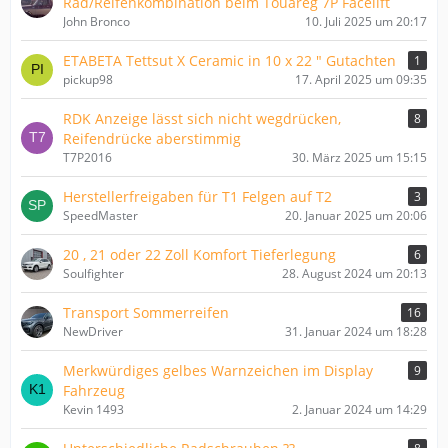
Rad/Reifenkombination beim Touareg 7P Facelift
John Bronco
10. Juli 2025 um 20:17
ETABETA Tettsut X Ceramic in 10 x 22 " Gutachten
1
pickup98
17. April 2025 um 09:35
RDK Anzeige lässt sich nicht wegdrücken,
8
Reifendrücke aberstimmig
T7P2016
30. März 2025 um 15:15
Herstellerfreigaben für T1 Felgen auf T2
3
SpeedMaster
20. Januar 2025 um 20:06
20 , 21 oder 22 Zoll Komfort Tieferlegung
6
Soulfighter
28. August 2024 um 20:13
Transport Sommerreifen
16
NewDriver
31. Januar 2024 um 18:28
Merkwürdiges gelbes Warnzeichen im Display
9
Fahrzeug
Kevin 1493
2. Januar 2024 um 14:29