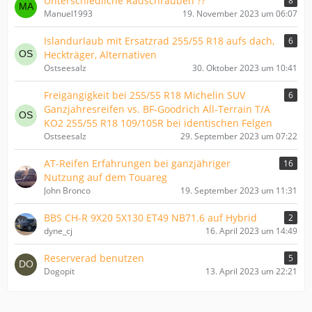
Unterschiedliche Radschrauben ??
8
Manuel1993
19. November 2023 um 06:07
Islandurlaub mit Ersatzrad 255/55 R18 aufs dach,
6
Heckträger, Alternativen
Ostseesalz
30. Oktober 2023 um 10:41
Freigängigkeit bei 255/55 R18 Michelin SUV
6
Ganzjahresreifen vs. BF-Goodrich All-Terrain T/A
KO2 255/55 R18 109/105R bei identischen Felgen
Ostseesalz
29. September 2023 um 07:22
AT-Reifen Erfahrungen bei ganzjähriger
16
Nutzung auf dem Touareg
John Bronco
19. September 2023 um 11:31
BBS CH-R 9X20 5X130 ET49 NB71.6 auf Hybrid
2
dyne_cj
16. April 2023 um 14:49
Reserverad benutzen
5
Dogopit
13. April 2023 um 22:21