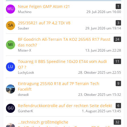
Neue Felgen GMP Atom r21
1
Muchino
29. Juli 2026 um 16:00
295/35R21 auf 7P 4,2 TDI V8
3
Sauber
29. Juni 2026 um 19:14
BF Goodrich All-Terrain TA KO2 265/65 R17 Passt
24
das noch?
Mister-X
13. Juni 2026 um 22:28
Touareg II BBS Speedline 10x20 ET44 vom Audi
11
Q7 ?
LuckyLook
28. Oktober 2025 um 22:55
Eintragung 255/60 R18 auf 7P Terrain Tech
9
Facelift
donadi
23. Oktober 2025 um 15:32
Reifendruckkontrolle auf der rechten Seite defekt
6
GüntherK
1. August 2025 um 13:45
...technisch größtmögliche
32