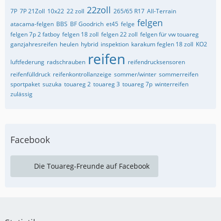
22zoll
7P
7P 21Zoll
10x22
22 zoll
265/65 R17
All-Terrain
felgen
atacama-felgen
BBS
BF Goodrich
et45
felge
felgen 7p 2 fatboy
felgen 18 zoll
felgen 22 zoll
felgen für vw touareg
ganzjahresreifen
heulen
hybrid
inspektion
karakum feglen 18 zoll
KO2
reifen
luftfederung
radschrauben
reifendrucksensoren
reifenfülldruck
reifenkontrollanzeige
sommer/winter
sommerreifen
sportpaket
suzuka
touareg 2
touareg 3
touareg 7p
winterreifen
zulässig
Facebook
Die Touareg-Freunde auf Facebook