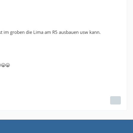
st im groben die Lima am R5 ausbauen usw kann.
😁😁