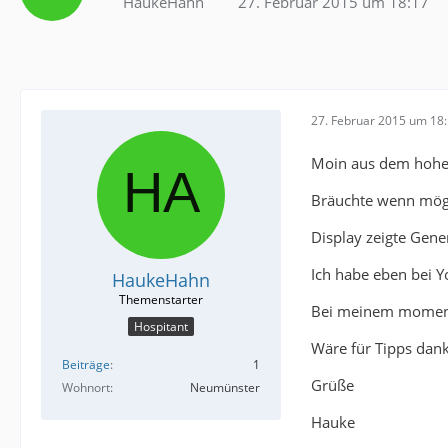
HaukeHahn
27. Februar 2015 um 18:17
27. Februar 2015 um 18
Moin aus dem hohe
Bräuchte wenn mögl
Display zeigte Gene
Ich habe eben bei Y
HaukeHahn
Bei meinem momenta
Hospitant
Wäre für Tipps dan
Beiträge
1
Grüße
Wohnort
Neumünster
Hauke