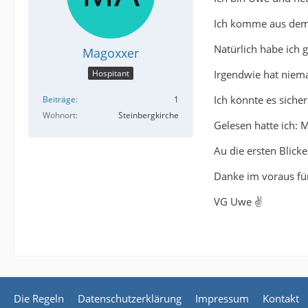
Ich komme aus dem 
Natürlich habe ich 
Magoxxer
Irgendwie hat niem
Hospitant
Ich könnte es sicher
Beiträge
1
Wohnort
Steinbergkirche
Gelesen hatte ich:
Au die ersten Blicke
Danke im voraus f
VG Uwe ✌️
Die Regeln
Datenschutzerklärung
Impressum
Kontakt