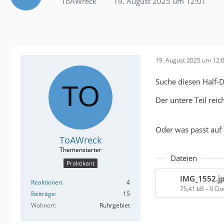
ToAWreck
19. August 2025 um 12:01
19. August 2025 um 12:
Suche diesen Half-D
Der untere Teil reic
Oder was passt auf
ToAWreck
Dateien
Praktikant
IMG_1552.j
Reaktionen
4
75,41 kB – 0 D
Beiträge
15
Wohnort
Ruhrgebiet