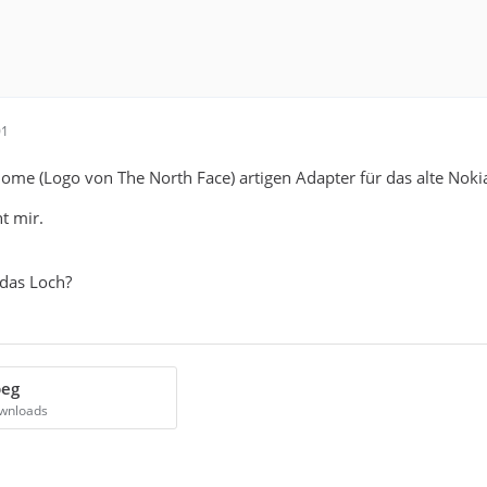
01
ome (Logo von The North Face) artigen Adapter für das alte Noki
ht mir.
 das Loch?
peg
ownloads