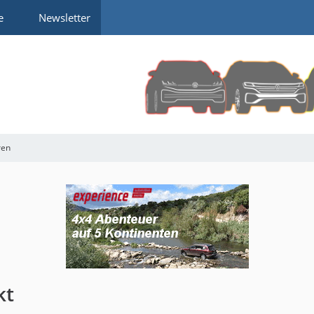
e
Newsletter
ren
kt