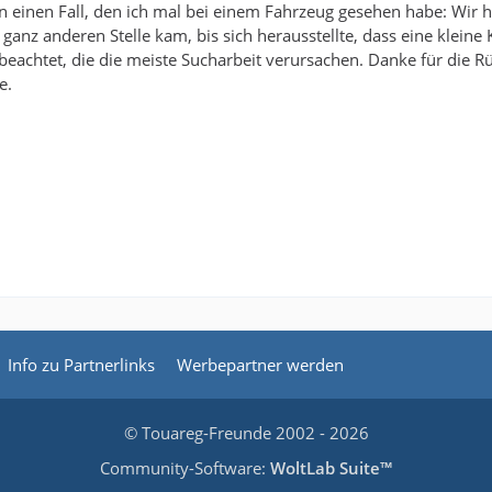
n einen Fall, den ich mal bei einem Fahrzeug gesehen habe: Wir h
ganz anderen Stelle kam, bis sich herausstellte, dass eine kleine K
eachtet, die die meiste Sucharbeit verursachen. Danke für die 
e.
Info zu Partnerlinks
Werbepartner werden
© Touareg-Freunde 2002 - 2026
Community-Software:
WoltLab Suite™