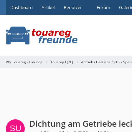
Dashboard
Artikel
Benutzer
Forum
Galeri
VW Touareg - Freunde
Touareg I (7L)
Antrieb / Getriebe / VTG / Sper
Dichtung am Getriebe lec