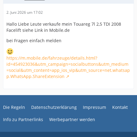
2. Juni 2026 um 17:02
Hallo Liebe Leute verkaufe mein Touareg 7l 2,5 TDI 2008
Facelift siehe Link in Mobile.de
bei Fragen einfach melden
https://m.mobile.de/fahrzeuge/details.html?
id=454923036&utm_campaign=socialbuttons&utm_medium
=social&utm_content=app_ios_vip&utm_source=net.whatsap
p.WhatsApp.ShareExtension
Die Regeln
Datenschutzerklärung
Impressum
Kontakt
Info zu Partnerlinks
Werbepartner werden