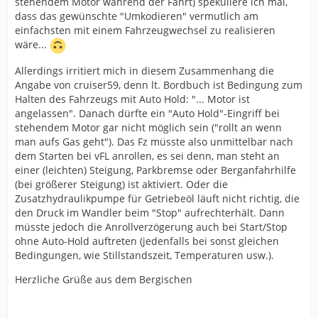
stehendem Motor während der Fahrt) spekuliere ich mal,
dass das gewünschte "Umkodieren" vermutlich am
einfachsten mit einem Fahrzeugwechsel zu realisieren
wäre...
Allerdings irritiert mich in diesem Zusammenhang die
Angabe von cruiser59, denn lt. Bordbuch ist Bedingung zum
Halten des Fahrzeugs mit Auto Hold: "... Motor ist
angelassen". Danach dürfte ein "Auto Hold"-Eingriff bei
stehendem Motor gar nicht möglich sein ("rollt an wenn
man aufs Gas geht"). Das Fz müsste also unmittelbar nach
dem Starten bei vFL anrollen, es sei denn, man steht an
einer (leichten) Steigung, Parkbremse oder Berganfahrhilfe
(bei größerer Steigung) ist aktiviert. Oder die
Zusatzhydraulikpumpe für Getriebeöl läuft nicht richtig, die
den Druck im Wandler beim "Stop" aufrechterhält. Dann
müsste jedoch die Anrollverzögerung auch bei Start/Stop
ohne Auto-Hold auftreten (jedenfalls bei sonst gleichen
Bedingungen, wie Stillstandszeit, Temperaturen usw.).
Herzliche Grüße aus dem Bergischen