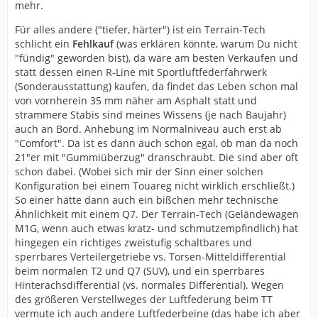
mehr.
Für alles andere ("tiefer, härter") ist ein Terrain-Tech
schlicht ein
Fehlkauf
(was erklären könnte, warum Du nicht
"fündig" geworden bist), da wäre am besten Verkaufen und
statt dessen einen R-Line mit Sportluftfederfahrwerk
(Sonderausstattung) kaufen, da findet das Leben schon mal
von vornherein 35 mm näher am Asphalt statt und
strammere Stabis sind meines Wissens (je nach Baujahr)
auch an Bord. Anhebung im Normalniveau auch erst ab
"Comfort". Da ist es dann auch schon egal, ob man da noch
21"er mit "Gummiüberzug" dranschraubt. Die sind aber oft
schon dabei. (Wobei sich mir der Sinn einer solchen
Konfiguration bei einem Touareg nicht wirklich erschließt.)
So einer hätte dann auch ein bißchen mehr technische
Ähnlichkeit mit einem Q7. Der Terrain-Tech (Geländewagen
M1G, wenn auch etwas kratz- und schmutzempfindlich) hat
hingegen ein richtiges zweistufig schaltbares und
sperrbares Verteilergetriebe vs. Torsen-Mitteldifferential
beim normalen T2 und Q7 (SUV), und ein sperrbares
Hinterachsdifferential (vs. normales Differential). Wegen
des größeren Verstellweges der Luftfederung beim TT
vermute ich auch andere Luftfederbeine (das habe ich aber