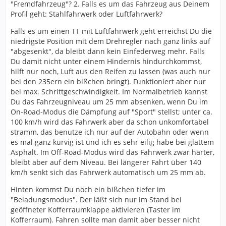
"Fremdfahrzeug"? 2. Falls es um das Fahrzeug aus Deinem
Profil geht: Stahlfahrwerk oder Luftfahrwerk?
Falls es um einen TT mit Luftfahrwerk geht erreichst Du die
niedrigste Position mit dem Drehregler nach ganz links auf
"abgesenkt", da bleibt dann kein Einfederweg mehr. Falls
Du damit nicht unter einem Hindernis hindurchkommst,
hilft nur noch, Luft aus den Reifen zu lassen (was auch nur
bei den 235ern ein bißchen bringt). Funktioniert aber nur
bei max. Schrittgeschwindigkeit. Im Normalbetrieb kannst
Du das Fahrzeugniveau um 25 mm absenken, wenn Du im
On-Road-Modus die Dämpfung auf "Sport" stellst; unter ca.
100 km/h wird das Fahrwerk aber da schon unkomfortabel
stramm, das benutze ich nur auf der Autobahn oder wenn
es mal ganz kurvig ist und ich es sehr eilig habe bei glattem
Asphalt. Im Off-Road-Modus wird das Fahrwerk zwar härter,
bleibt aber auf dem Niveau. Bei längerer Fahrt über 140
km/h senkt sich das Fahrwerk automatisch um 25 mm ab.
Hinten kommst Du noch ein bißchen tiefer im
"Beladungsmodus". Der läßt sich nur im Stand bei
geöffneter Kofferraumklappe aktivieren (Taster im
Kofferraum). Fahren sollte man damit aber besser nicht