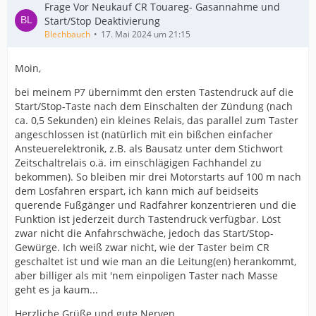
Frage Vor Neukauf CR Touareg- Gasannahme und
Start/Stop Deaktivierung
Blechbauch
17. Mai 2024 um 21:15
Moin,
bei meinem P7 übernimmt den ersten Tastendruck auf die
Start/Stop-Taste nach dem Einschalten der Zündung (nach
ca. 0,5 Sekunden) ein kleines Relais, das parallel zum Taster
angeschlossen ist (natürlich mit ein bißchen einfacher
Ansteuerelektronik, z.B. als Bausatz unter dem Stichwort
Zeitschaltrelais o.ä. im einschlägigen Fachhandel zu
bekommen). So bleiben mir drei Motorstarts auf 100 m nach
dem Losfahren erspart, ich kann mich auf beidseits
querende Fußgänger und Radfahrer konzentrieren und die
Funktion ist jederzeit durch Tastendruck verfügbar. Löst
zwar nicht die Anfahrschwäche, jedoch das Start/Stop-
Gewürge. Ich weiß zwar nicht, wie der Taster beim CR
geschaltet ist und wie man an die Leitung(en) herankommt,
aber billiger als mit 'nem einpoligen Taster nach Masse
geht es ja kaum...
Herzliche Grüße und gute Nerven