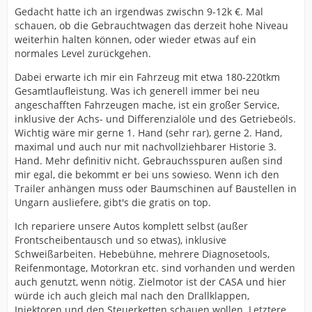
Gedacht hatte ich an irgendwas zwischn 9-12k €. Mal
schauen, ob die Gebrauchtwagen das derzeit hohe Niveau
weiterhin halten können, oder wieder etwas auf ein
normales Level zurückgehen.
Dabei erwarte ich mir ein Fahrzeug mit etwa 180-220tkm
Gesamtlaufleistung. Was ich generell immer bei neu
angeschafften Fahrzeugen mache, ist ein großer Service,
inklusive der Achs- und Differenzialöle und des Getriebeöls.
Wichtig wäre mir gerne 1. Hand (sehr rar), gerne 2. Hand,
maximal und auch nur mit nachvollziehbarer Historie 3.
Hand. Mehr definitiv nicht. Gebrauchsspuren außen sind
mir egal, die bekommt er bei uns sowieso. Wenn ich den
Trailer anhängen muss oder Baumschinen auf Baustellen in
Ungarn ausliefere, gibt's die gratis on top.
Ich repariere unsere Autos komplett selbst (außer
Frontscheibentausch und so etwas), inklusive
Schweißarbeiten. Hebebühne, mehrere Diagnosetools,
Reifenmontage, Motorkran etc. sind vorhanden und werden
auch genutzt, wenn nötig. Zielmotor ist der CASA und hier
würde ich auch gleich mal nach den Drallklappen,
Injektoren und den Steuerketten schauen wollen. Letztere