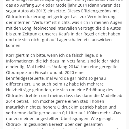
das ab Anfang 2014 oder Modelljahr 2014 (dann wären das
sogar Autos ab 2013) einsetzte. Dieses Effizienzgedöns mit
Öldruckreduzierung bei geringer Last zur Verminderung
der internen "Verluste" ist nichts, was sich in meinen Augen
mit den Longlifeölwechselintervallen verträgt, die die Autos
bis zum Zeitpunkt unseres Kaufs in der Regel erlebt haben
und die sich nicht gut auf Lagerschalen etc. auswirken
können.
Korrigiert mich bitte, wenn ich da falsch liege, die
Informationen, die ich dazu im Netz fand, sind leider nicht
eindeutig. Mal heißt es "Anfang 2014" kam eine geregelte
Ölpumpe zum Einsatz und ab 2020 eine
kennfeldgesteuerte, mal wird da gar nicht so genau
differenziert. Und auch beim T2 habe ich mehrere
Netzbeiträge gefunden, die sich um eine Erhöhung des
Öldrucks drehten und meine, dass das dann die Modelle ab
2014 betraf.. -Ich möchte gerne einen stabil hohen
(natürlich nicht zu hohen) Öldruck im Betrieb haben und
verbrenne dafür gerne auch 0,1 Liter auf 100km mehr. -Das
nur zu meinen angestellten Überlegungen. Wie gesagt:
Öldruck im gesunden Bereich über den gesamten