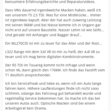
konsumiere Erfahrungsberichte und Reparaturvideos.
Dass VWs dauernd irgendwelche Macken haben, weiß ich
von unserem T5 2,5 TDI. Was für eine Mistkrücke... Immer
ist irgendwas kaputt. Aber der hat auch zuwenig Leistung
mit seinen 96kW und bei Nässe komme ich in Ungarn gar
nicht erst auf unsere Baustelle. Nasser Lehm ist wie Seife...
Und gerade mit Anhänger und Bagger drauf...
Ein ML270CDI ist mir zu teuer für das Alter und der Rost...
L322 Range mit dem 3,6l V8 ist mir zu heiß, der 4,4l V8 zu
teuer und ich mag keine digitalen Kombiinstrumente.
Der R5 TDI im Touareg kommt nicht infrage und wenn
schon V6, dann gleich den 176kW. Ich finde das Facelift vom
T1 deutlich ansprechender.
Ich bin Servicefreak und liebe es, wenn ich ein Auto lange
fahren kann. Höhere Laufleistungen finde ich nicht sooo
schlimm, solange das Fahrzeug gut behandelt wurde und
regelmäßig Service bekommen hat. So mache ich das bei
unseren Autos auch. Optische Macken sind bei einem
Arbeitsgerät kein Drama.