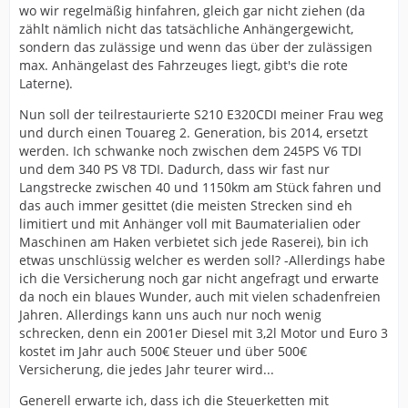
wo wir regelmäßig hinfahren, gleich gar nicht ziehen (da
zählt nämlich nicht das tatsächliche Anhängergewicht,
sondern das zulässige und wenn das über der zulässigen
max. Anhängelast des Fahrzeuges liegt, gibt's die rote
Laterne).
Nun soll der teilrestaurierte S210 E320CDI meiner Frau weg
und durch einen Touareg 2. Generation, bis 2014, ersetzt
werden. Ich schwanke noch zwischen dem 245PS V6 TDI
und dem 340 PS V8 TDI. Dadurch, dass wir fast nur
Langstrecke zwischen 40 und 1150km am Stück fahren und
das auch immer gesittet (die meisten Strecken sind eh
limitiert und mit Anhänger voll mit Baumaterialien oder
Maschinen am Haken verbietet sich jede Raserei), bin ich
etwas unschlüssig welcher es werden soll? -Allerdings habe
ich die Versicherung noch gar nicht angefragt und erwarte
da noch ein blaues Wunder, auch mit vielen schadenfreien
Jahren. Allerdings kann uns auch nur noch wenig
schrecken, denn ein 2001er Diesel mit 3,2l Motor und Euro 3
kostet im Jahr auch 500€ Steuer und über 500€
Versicherung, die jedes Jahr teurer wird...
Generell erwarte ich, dass ich die Steuerketten mit