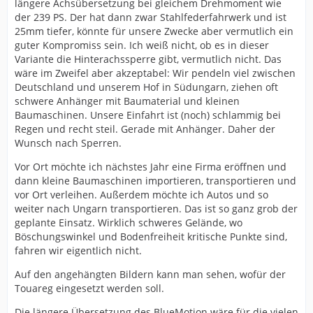
längere Achsübersetzung bei gleichem Drehmoment wie
der 239 PS. Der hat dann zwar Stahlfederfahrwerk und ist
25mm tiefer, könnte für unsere Zwecke aber vermutlich ein
guter Kompromiss sein. Ich weiß nicht, ob es in dieser
Variante die Hinterachssperre gibt, vermutlich nicht. Das
wäre im Zweifel aber akzeptabel: Wir pendeln viel zwischen
Deutschland und unserem Hof in Südungarn, ziehen oft
schwere Anhänger mit Baumaterial und kleinen
Baumaschinen. Unsere Einfahrt ist (noch) schlammig bei
Regen und recht steil. Gerade mit Anhänger. Daher der
Wunsch nach Sperren.
Vor Ort möchte ich nächstes Jahr eine Firma eröffnen und
dann kleine Baumaschinen importieren, transportieren und
vor Ort verleihen. Außerdem möchte ich Autos und so
weiter nach Ungarn transportieren. Das ist so ganz grob der
geplante Einsatz. Wirklich schweres Gelände, wo
Böschungswinkel und Bodenfreiheit kritische Punkte sind,
fahren wir eigentlich nicht.
Auf den angehängten Bildern kann man sehen, wofür der
Touareg eingesetzt werden soll.
Die längere Übersetzung des BlueMotion wäre für die vielen