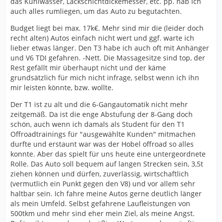
das Kühlwasser, Lackschichtdickemesser, etc. pp. hab ich
auch alles rumliegen, um das Auto zu begutachten.
Budget liegt bei max. 17k€. Mehr sind mir die (leider doch
recht alten) Autos einfach nicht wert und ggf. warte ich
lieber etwas länger. Den T3 habe ich auch oft mit Anhänger
und V6 TDI gefahren. -Nett. Die Massagesitze sind top, der
Rest gefällt mir überhaupt nicht und der käme
grundsätzlich für mich nicht infrage, selbst wenn ich ihn
mir leisten könnte, bzw. wollte.
Der T1 ist zu alt und die 6-Gangautomatik nicht mehr
zeitgemäß. Da ist die enge Abstufung der 8-Gang doch
schön, auch wenn ich damals als Student für den T1
Offroadtrainings für "ausgewählte Kunden" mitmachen
durfte und erstaunt war was der Hobel offroad so alles
konnte. Aber das spielt für uns heute eine untergeordnete
Rolle. Das Auto soll bequem auf langen Strecken sein, 3,5t
ziehen können und dürfen, zuverlässig, wirtschaftlich
(vermutlich ein Punkt gegen den V8) und vor allem sehr
haltbar sein. Ich fahre meine Autos gerne deutlich länger
als mein Umfeld. Selbst gefahrene Laufleistungen von
500tkm und mehr sind eher mein Ziel, als meine Angst.