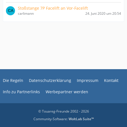
Stoßstange 7P Facelift an Vor-Facelift
carlimann
24. Juni 2020 um 20:54
Die Regeln
Datenschutzerklärung
Impressum
Kontakt
Info zu Partnerlinks
Werbepartner werden
© Touareg-Freunde 2002 - 2026
Community-Software:
WoltLab Suite™