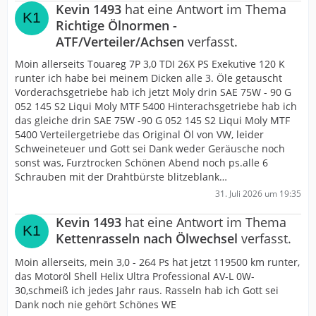
Kevin 1493
hat eine Antwort im Thema
Richtige Ölnormen -
ATF/Verteiler/Achsen
verfasst.
Moin allerseits Touareg 7P 3,0 TDI 26X PS Exekutive 120 K
runter ich habe bei meinem Dicken alle 3. Öle getauscht
Vorderachsgetriebe hab ich jetzt Moly drin SAE 75W - 90 G
052 145 S2 Liqui Moly MTF 5400 Hinterachsgetriebe hab ich
das gleiche drin SAE 75W -90 G 052 145 S2 Liqui Moly MTF
5400 Verteilergetriebe das Original Öl von VW, leider
Schweineteuer und Gott sei Dank weder Geräusche noch
sonst was, Furztrocken Schönen Abend noch ps.alle 6
Schrauben mit der Drahtbürste blitzeblank…
31. Juli 2026 um 19:35
Kevin 1493
hat eine Antwort im Thema
Kettenrasseln nach Ölwechsel
verfasst.
Moin allerseits, mein 3,0 - 264 Ps hat jetzt 119500 km runter,
das Motoröl Shell Helix Ultra Professional AV-L 0W-
30,schmeiß ich jedes Jahr raus. Rasseln hab ich Gott sei
Dank noch nie gehört Schönes WE