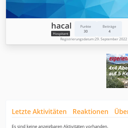
hacal
Punkte
Beiträge
30
4
Hospitant
Registrierungsdatum
29. September 2022
Letzte Aktivitäten
Reaktionen
Übe
Es sind keine anzeigbaren Aktivitäten vorhanden.