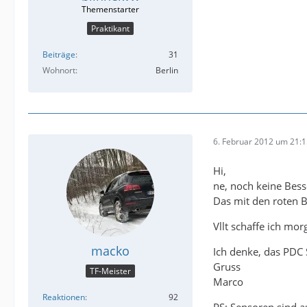
Praktikant
Beiträge
31
Wohnort
Berlin
6. Februar 2012 um 21:
Hi,
ne, noch keine Bess
Das mit den roten B
Vllt schaffe ich mo
macko
Ich denke, das PDC 
Gruss
TF-Meister
Marco
Reaktionen
92
PS: Sensoren sind au