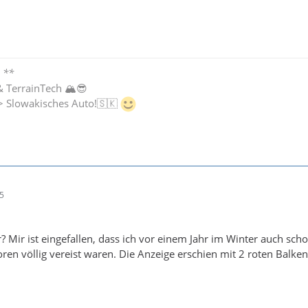
 **
& TerrainTech 🏔😎
-> Slowakisches Auto!🇸🇰
25
? Mir ist eingefallen, dass ich vor einem Jahr im Winter auch sc
soren völlig vereist waren. Die Anzeige erschien mit 2 roten Balk