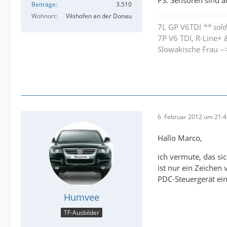
Beiträge
3.510
Wohnort
Vilshofen an der Donau
7L GP V6TDI
** sold
7P V6 TDI, R-Line+ 
Slowakische Frau -
6. Februar 2012 um 21:
Hallo Marco,
ich vermute, das si
ist nur ein Zeichen
PDC-Steuergerät ei
Humvee
TF-Ausbilder