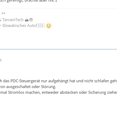
 **
& TerrainTech 🏔😎
-> Slowakisches Auto!🇸🇰
45
ch das PDC-Steuergerät nur aufgehängt hat und nicht schlafen ge
 von ausgeschaltet oder Störung.
nmal Stromlos machen, entweder abstecken oder Sicherung ziehen