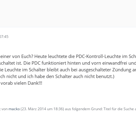
07:45
iner von Euch? Heute leuchtete die PDC-Kontroll-Leuchte im Schalt
haltet ist. Die PDC funktioniert hinten und vorn einwandfrei und 
ie Leuchte im Schalter bleibt auch bei ausgeschalteter Zündung a
ch nicht und ich habe den Schalter auch nicht benutzt.)
vorab vielen Dank!!!
zt von
macko
(
23. März 2014 um 18:36
) aus folgendem Grund: Titel für die Suche