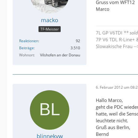
Gruss vom WFT12
Marco
macko
TF-Meister
7L GP V6TDI
** sold
7P V6 TDI, R-Line+ 
Reaktionen
92
Slowakische Frau -
Beiträge
3.510
Wohnort
Vilshofen an der Donau
6. Februar 2012 um 08:
Hallo Marco,
geht die PDC wieder
hatte, weil die Sen
leuchtete nicht.
Gruß aus Berlin,
Bernd
blinnekvw