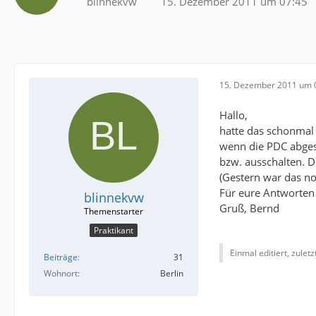
blinnekvw
15. Dezember 2011 um 07:45
15. Dezember 2011 um 
Hallo,
hatte das schonmal e
wenn die PDC abgesc
bzw. ausschalten. D
(Gestern war das no
Für eure Antworten 
blinnekvw
Gruß, Bernd
Praktikant
Einmal editiert, zulet
Beiträge
31
Wohnort
Berlin