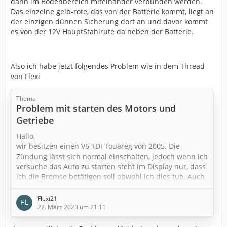
dann im Bodenbereich miteinander verbunden werden.
Das einzelne gelb-rote, das von der Batterie kommt, liegt an
der einzigen dünnen Sicherung dort an und davor kommt
es von der 12V HauptStahlrute da neben der Batterie.
Also ich habe jetzt folgendes Problem wie in dem Thread
von Flexi
Thema
Problem mit starten des Motors und
Getriebe
Hallo,
wir besitzen einen V6 TDI Touareg von 2005. Die
Zündung lässt sich normal einschalten, jedoch wenn ich
versuche das Auto zu starten steht im Display nur, dass
ich die Bremse betätigen soll obwohl ich dies tue. Auch
schaltet sich das Getriebe frei und die grüne Lampe
fürs drücken der Bremse erlischt sofort. Bremslichter
Flexi21
funktionieren auch. Bin ratlos und hoffe auf ideen.
22. März 2023 um 21:11