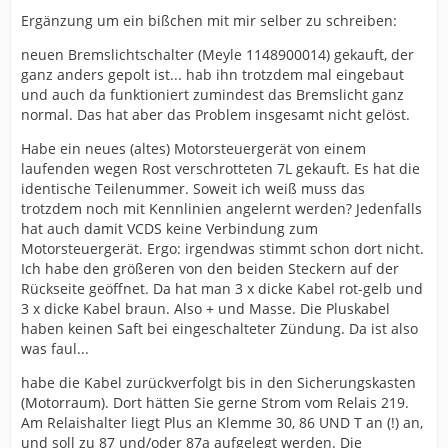
Ergänzung um ein bißchen mit mir selber zu schreiben:
neuen Bremslichtschalter (Meyle 1148900014) gekauft, der
ganz anders gepolt ist... hab ihn trotzdem mal eingebaut
und auch da funktioniert zumindest das Bremslicht ganz
normal. Das hat aber das Problem insgesamt nicht gelöst.
Habe ein neues (altes) Motorsteuergerät von einem
laufenden wegen Rost verschrotteten 7L gekauft. Es hat die
identische Teilenummer. Soweit ich weiß muss das
trotzdem noch mit Kennlinien angelernt werden? Jedenfalls
hat auch damit VCDS keine Verbindung zum
Motorsteuergerät. Ergo: irgendwas stimmt schon dort nicht.
Ich habe den größeren von den beiden Steckern auf der
Rückseite geöffnet. Da hat man 3 x dicke Kabel rot-gelb und
3 x dicke Kabel braun. Also + und Masse. Die Pluskabel
haben keinen Saft bei eingeschalteter Zündung. Da ist also
was faul...
habe die Kabel zurückverfolgt bis in den Sicherungskasten
(Motorraum). Dort hätten Sie gerne Strom vom Relais 219.
Am Relaishalter liegt Plus an Klemme 30, 86 UND T an (!) an,
und soll zu 87 und/oder 87a aufgelegt werden. Die